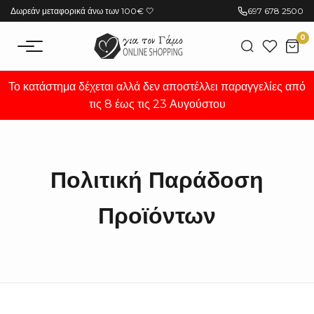
Μετάβαση
Δωρεάν μεταφορικά άνω των 100€ 🤍
697 678 2500
στο
0
περιεχόμενο
Το κατάστημα δέχεται αλλά δεν αποστέλλει παραγγελίες από
τις 8 έως τις 23 Αυγούστου
Πολιτική Παράδοση
Προϊόντων