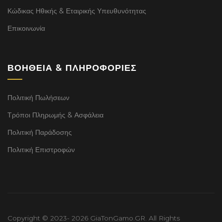
Κώδικας Ηθικής & Εταιρικής Υπευθυνότητας
Επικοινωνία
ΒΟΉΘΕΙΑ & ΠΛΗΡΟΦΟΡΊΕΣ
Πολιτική Πωλήσεων
Τρόποι Πληρωμής & Ασφάλεια
Πολιτική Παράδοσης
Πολιτική Επιστροφών
Copyright © 2023- 2026 GiaTonGamo.GR. All Rights