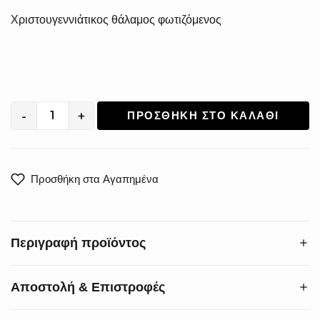
Χριστουγεννιάτικος θάλαμος φωτιζόμενος
-
+
ΠΡΟΣΘΉΚΗ ΣΤΟ ΚΑΛΆΘΙ
Χριστουγεννιάτικoς
Φωτιζόμενος
Θάλαμος
XM-
Προσθήκη στα Αγαπημένα
2522
ποσότητα
Περιγραφή προϊόντος
Αποστολή & Επιστροφές
Ο φωτιζόμενος διακοσμητικός θάλαμος είναι πραγματικά
μια γοητευτική προσθήκη για τον γιορτινό στολισμό.