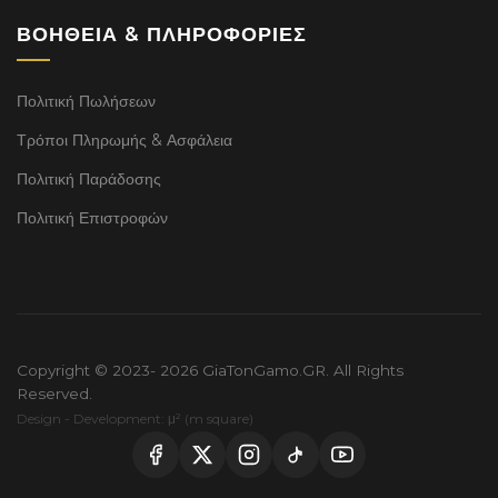
ΒΟΉΘΕΙΑ & ΠΛΗΡΟΦΟΡΊΕΣ
Πολιτική Πωλήσεων
Τρόποι Πληρωμής & Ασφάλεια
Πολιτική Παράδοσης
Πολιτική Επιστροφών
Copyright © 2023- 2026 GiaTonGamo.GR. All Rights
Reserved.
Design - Development: μ² (m square)