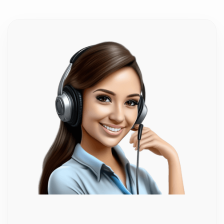
Μπορώ να τα στείλω απευθείας ως δώρο σε
κάποιο αγαπημένο πρόσωπο;
Βεβαίως, είναι μια υπέροχη ιδέα για τις γιορτές!
Μπορείτε να συμπληρώσετε τη διεύθυνση του
παραλήπτη στα στοιχεία αποστολής κατά την
ολοκλήρωση της παραγγελίας, και εμείς θα
φροντίσουμε να παραδοθεί σε μια πανέμορφη,
προσεγμένη συσκευασία δώρου.
Αλλοιώνονται τα μεταλλικά στοιχεία στα
διακοσμητικά με τον χρόνο;
Κάθε άλλο! Τα μεταλλικά στοιχεία που χρησιμοποιούμε
στα διακοσμητικά και τα γούρια μας έχουν υποστεί
ειδική επεξεργασία. Αυτό σημαίνει ότι αντέχουν
απόλυτα στον χρόνο και δεν χάνουν τη λάμψη τους,
ώστε να στολίζουν τον χώρο σας για πολλά χρόνια.