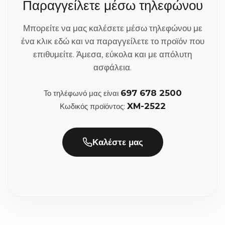
Παραγγείλετε μέσω τηλεφώνου
Πόσος είναι ο χρόνος παράδοσης κατά τις
περιόδους των γιορτών;
Μπορείτε να μας καλέσετε μέσω τηλεφώνου με
ένα κλικ εδώ και να παραγγείλετε το προϊόν που
Παρ' όλο που τις περιόδους των εορτών (όπως τα
επιθυμείτε. Άμεσα, εύκολα και με απόλυτη
Χριστούγεννα ή το Πάσχα) ο όγκος των παραγγελιών
ασφάλεια.
είναι αυξημένος, φροντίζουμε οι παραγγελίες σας να
ετοιμάζονται άμεσα, εντός 2-3 εργάσιμων ημερών.
697 678 2500
Το τηλέφωνό μας είναι
Σας προτείνουμε ωστόσο να κάνετε τις αγορές σας
XM-2522
Κωδικός προϊόντος:
εγκαίρως, υπολογίζοντας και τις 1-3 ημέρες που
χρειάζεται η courier για την παράδοση.
Καλέστε μας