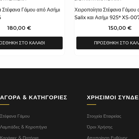
α Στέφανα Γάμου από Ασήμι
Χειροποίητα Στέφανα Γάμου 
6
Salix και Ασήμι 925° XS-00
180,00
€
150,00
€
ΟΣΘΉΚΗ ΣΤΟ ΚΑΛΆΘΙ
ΠΡΟΣΘΉΚΗ ΣΤΟ ΚΑΛ
ΑΓΟΡΆ & ΚΑΤΗΓΟΡΊΕΣ
ΧΡΉΣΙΜΟΙ ΣΎΝΔ
Στέφανα Γάμου
Στοιχεία Εταιρείας
Λαμπάδες & Κηροπήγια
Όροι Χρήσης
Καράφες & Ποτήρια
Αποποίηση Ευθύνης