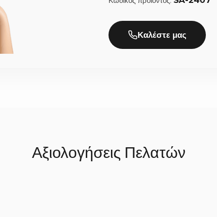
SA-2407
Κωδικός προϊόντος:
στο πεδίο των σχολίων κατά την ολοκλήρωση της παραγγελίας.
ι την αποστολή;
Καλέστε μας
ε πολλή προσοχή, χρειαζόμαστε συνήθως 2 έως 5 εργάσιμες ημέρες 
 μετά, αποστέλλονται με ασφάλεια στον χώρο σας (ο χρόνος παράδο
Αξιολογήσεις Πελατών