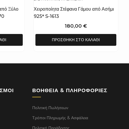
από Ξύλο
Χειροποίητα Στέφανα Γάμου από Ασήμι
70
925° S-1613
180,00
€
ΆΘΙ
ΠΡΟΣΘΉΚΗ ΣΤΟ ΚΑΛΆΘΙ
ΕΣΜΟΙ
ΒΟΉΘΕΙΑ & ΠΛΗΡΟΦΟΡΊΕΣ
Πολιτική Πωλήσεων
Τρόποι Πληρωμής & Ασφάλεια
Πολιτική Παράδοσης