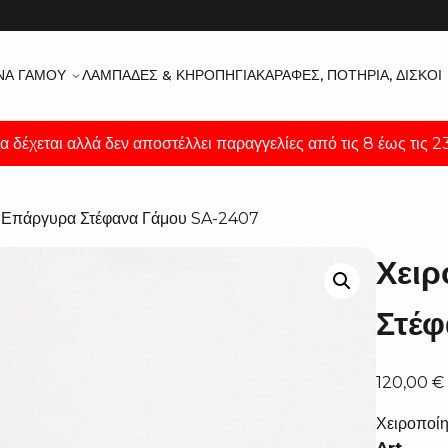
ΝΑ ΓΆΜΟΥ
ΛΑΜΠΆΔΕΣ & ΚΗΡΟΠΉΓΙΑ
ΚΑΡΆΦΕΣ, ΠΟΤΉΡΙΑ, ΔΊΣΚΟΙ
α δέχεται αλλά δεν αποστέλλει παραγγελίες από τις 8 έως τις 
α Επάργυρα Στέφανα Γάμου SA-2407
Χει
Στέ
120,00
€
Χειροποί