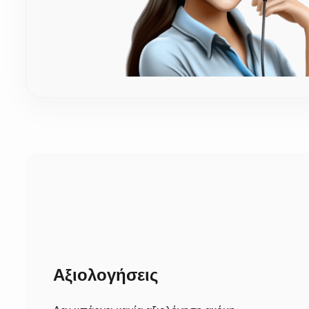
υπόλοιπο στολισμό. Απλά σημειώστε την προτίμησή σας 
Πόσος χρόνος χρειάζεται για την προετοιμασία κα
Καθώς τα στέφανα είναι χειροποίητα και ετοιμάζονται μ
έτοιμο το προϊόν, δεν χρειάζεται να περιμένετε. Αμέσως
την περιοχή).
Αξιολογήσεις