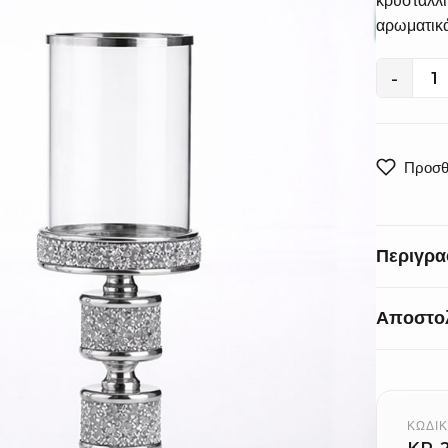
κρυστάλλι
αρωματικά
-
Κηροπήγι
Λαμπάδε
Γάμου
KP-
Προσθ
2356
ποσότητα
Περιγρα
Αποστο
Αυτό το σ
ασημένια 
πραγματικ
Προθε
σας.
από τη
ΚΩΔΙΚ