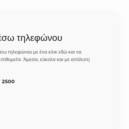
κά κιβώτια με άφθονο προστατευτικό υλικό περιμετρικά.
.
μέσω τηλεφώνου
σω τηλεφώνου με ένα κλικ εδώ και να
) που τοποθετείται στην κορυφή, καθώς και ο στολισμός
πιθυμείτε. Άμεσα, εύκολα και με απόλυτη
8 2500
λουλούδια ή χρώματα (π.χ. λευκό, ιβουάρ, σάπιο μήλο) που
μα. Γράψτε μας την προτίμησή σας στα σχόλια της
ως 2 έως 5 εργάσιμες ημέρες για την προσεκτική ετοιμασία