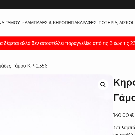
ΝΑ ΓΆΜΟΥ
ΛΑΜΠΆΔΕΣ & ΚΗΡΟΠΉΓΙΑ
ΚΑΡΆΦΕΣ, ΠΟΤΉΡΙΑ, ΔΊΣΚΟΙ
α δέχεται αλλά δεν αποστέλλει παραγγελίες από τις 8 έως τις 
πάδες Γάμου KP-2356
Κηρ
Γάμ
140,00
€
Σετ λαμπ