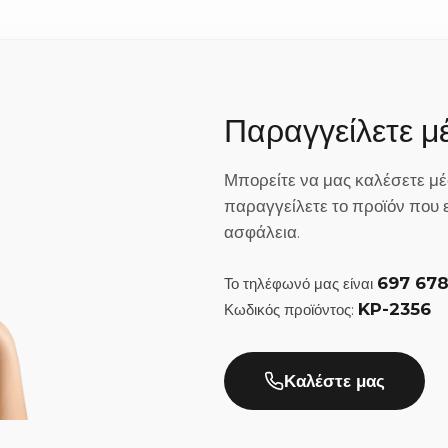
α χωρίς να σπάσουν;
δες και τα κηροπήγια συσκευάζονται σε ειδικά, σκληρά και ανθεκτι
τον χώρο σας, σε οποιοδήποτε μέρος της Ελλάδας κι αν βρίσκεστε
Παραγγείλετε 
ροπήγια;
Μπορείτε να μας καλέσετε μέ
ή ξύλινα), στην τιμή περιλαμβάνεται πάντα και το κερί (η λαμπάδα
παραγγείλετε το προϊόν που ε
 το μυστήριο στην εκκλησία.
ασφάλεια.
τα στέφανα και το σετ καράφας;
697 67
Το τηλέφωνό μας είναι
ς λαμπάδες και τα κηροπήγια σας με τις ίδιες κορδέλες, δαντέλες, 
KP-2356
Κωδικός προϊόντος:
ύχετε ένα εντυπωσιακό, ομοιόμορφο και απόλυτα αρμονικό αποτέλεσ
Καλέστε μας
ι την αποστολή τους;
αι στο χέρι με βάση τις δικές σας προτιμήσεις, χρειαζόμαστε συνήθ