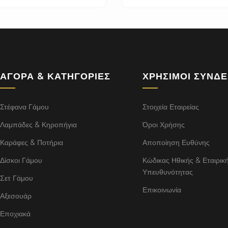
ΑΓΟΡΆ & ΚΑΤΗΓΟΡΊΕΣ
ΧΡΉΣΙΜΟΙ ΣΎΝΔ
Στέφανα Γάμου
Στοιχεία Εταιρείας
Λαμπάδες & Κηροπήγια
Όροι Χρήσης
Καράφες & Ποτήρια
Αποποίηση Ευθύνης
Δίσκοι Γάμου
Κώδικας Ηθικής & Εταιρικ
Υπευθυνότητας
Σετ Γάμου
Επικοινωνία
Αξεσουάρ
Εποχιακά