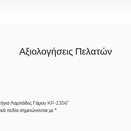
εν χρειάζεται να περιμένετε. Μόλις ολοκληρωθούν, αποστέλλονται 
.
Αξιολογήσεις Πελατών
οπήγια Λαμπάδες Γάμου KP-2356”
κά πεδία σημειώνονται με
*