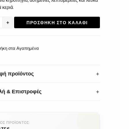
να κηροπήγια, ασημένιες λεπτομέρειες και λευκά
 κεριά.
+
ΠΡΟΣΘΉΚΗ ΣΤΟ ΚΑΛΆΘΙ
α
ς
ήκη στα Αγαπημένα
φή προϊόντος
λή & Επιστροφές
ετ λαμπάδων γάμου με κρυστάλλινα κηροπήγια,
λεπτομέρεια και γυάλινο επάνω μέρος είναι
ά μια εξαιρετική επιλογή για την ημέρα του γάμου
σμία:
Αλλαγές & επιστροφές εντός 14 ημερών
ν παραλαβή.
ΌΣ ΠΡΟΪΌΝΤΟΣ: