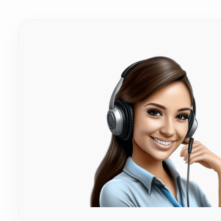
Πώς αποστέλλονται οι λαμπάδες και τα κηροπήγι
Η ασφαλής μεταφορά είναι η προτεραιότητά μας! Οι λαμπά
Εγγυόμαστε την 100% ασφαλή και άθικτη μεταφορά τους σ
Περιλαμβάνεται το κερί στα μεταλλικά ή ξύλινα κη
Ναι! Όταν επιλέγετε ένα σετ κηροπήγια γάμου (μεταλλικά 
τους. Παραλαμβάνετε ένα πλήρες σετ, απόλυτα έτοιμο για
Μπορεί ο στολισμός της λαμπάδας να ταιριάζει με 
Φυσικά, αυτό είναι το ιδανικό! Μπορούμε να στολίσουμε τι
έχετε επιλέξει για τα υπόλοιπα είδη γάμου. Έτσι θα πετ
παραγγελίας!
Πόσος χρόνος χρειάζεται για την προετοιμασία κα
Επειδή ο στολισμός στις λαμπάδες και τα κηροπήγια γίνετ