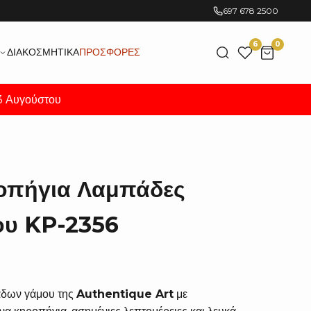
697 678 2500
6
0
ΔΙΑΚΟΣΜΗΤΙΚΆ
ΠΡΟΣΦΟΡΈΣ
23 Αυγούστου
οπήγια Λαμπάδες
ου KP-2356
άδων γάμου της
Authentique Art
με