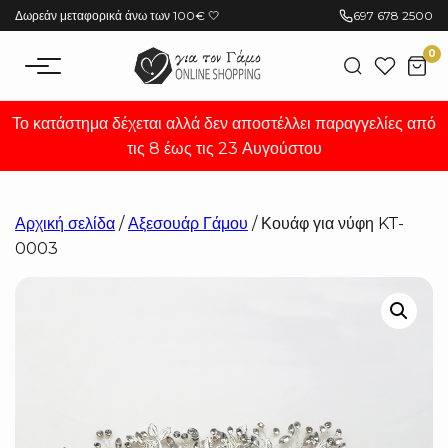
Μετάβαση
Δωρεάν μεταφορικά άνω των 100€ 🤍
697 678 2500
στο
0
περιεχόμενο
Το κατάστημα δέχεται αλλά δεν αποστέλλει παραγγελίες από
τις 8 έως τις 23 Αυγούστου
Αρχική σελίδα
/
Αξεσουάρ Γάμου
/ Κουάφ για νύφη KT-
0003