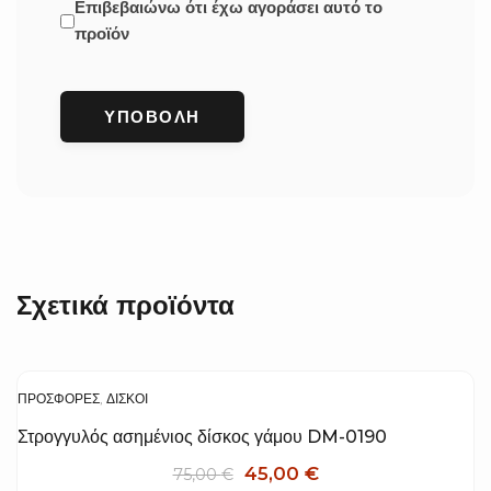
Επιβεβαιώνω ότι έχω αγοράσει αυτό το
προϊόν
Σχετικά προϊόντα
ΠΡΟΣΦΟΡΆ!
ΠΡΟΣΦΟΡΈΣ
,
ΔΊΣΚΟΙ
Στρογγυλός ασημένιος δίσκος γάμου DM-0190
Original
Η
45,00
€
75,00
€