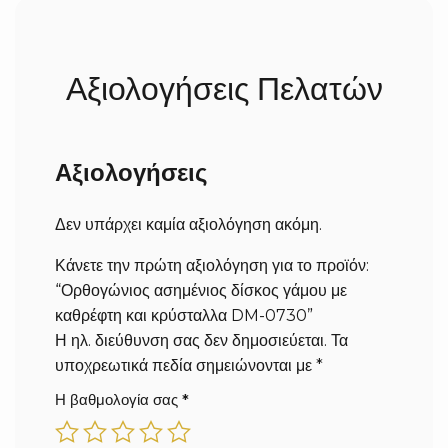
Χρειαζόμαστε συνήθως 2 έως 5 εργάσιμες ημέρες για
την προσεκτική προετοιμασία, τον στολισμό (αν
ζητηθεί) και τον αυστηρό ποιοτικό έλεγχο της
Αξιολογήσεις Πελατών
παραγγελίας σας. Σε περίπτωση που ήδη έχουμε
έτοιμο το προϊόν, δεν χρειάζεται να περιμένετε. Η
παράδοση γίνεται άμεσα στον χώρο σας με courier
(σε 1-3 εργάσιμες ημέρες επιπλέον, ανάλογα με την
Αξιολογήσεις
περιοχή και τον νομό σας).
Δεν υπάρχει καμία αξιολόγηση ακόμη.
Κάνετε την πρώτη αξιολόγηση για το προϊόν:
“Ορθογώνιος ασημένιος δίσκος γάμου με
καθρέφτη και κρύσταλλα DM-0730”
Η ηλ. διεύθυνση σας δεν δημοσιεύεται.
Τα
υποχρεωτικά πεδία σημειώνονται με
*
Η βαθμολογία σας
*