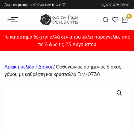
Μετάβαση
Δωρεάν μεταφορικά άνω των 100€ 🤍
697 678 2500
στο
0
περιεχόμενο
Το κατάστημα δέχεται αλλά δεν αποστέλλει παραγγελίες από
τις 8 έως τις 23 Αυγούστου
Αρχική σελίδα
/
Δίσκοι
/ Ορθογώνιος ασημένιος δίσκος
γάμου με καθρέφτη και κρύσταλλα DM-0730