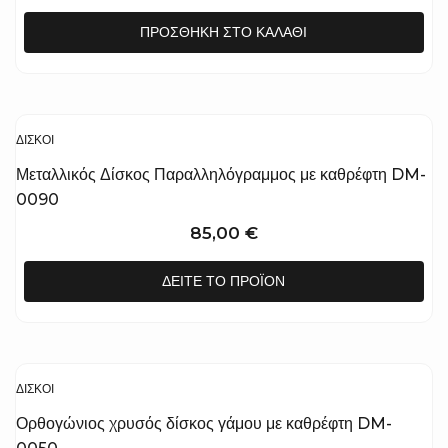
price
τρέχουσα
ΠΡΟΣΘΉΚΗ ΣΤΟ ΚΑΛΆΘΙ
was:
τιμή
75,00 €.
είναι:
45,00 €.
ΔΊΣΚΟΙ
Μεταλλικός Δίσκος Παραλληλόγραμμος με καθρέφτη DM-
0090
85,00
€
ΔΕΊΤΕ ΤΟ ΠΡΟΪΌΝ
ΔΊΣΚΟΙ
Ορθογώνιος χρυσός δίσκος γάμου με καθρέφτη DM-