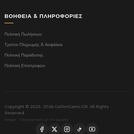
ΒΟΉΘΕΙΑ & ΠΛΗΡΟΦΟΡΊΕΣ
Πολιτική Πωλήσεων
Τρόποι Πληρωμής & Ασφάλεια
Πολιτική Παράδοσης
Πολιτική Επιστροφών
Copyright © 2023- 2026 GiaTonGamo.GR. All Rights
Reserved.
Design - Development: μ² (m square)