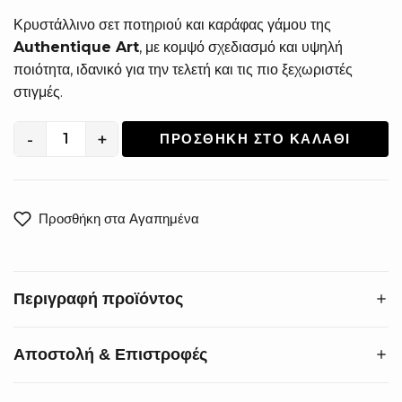
Κρυστάλλινο σετ ποτηριού και καράφας γάμου της
Authentique Art
, με κομψό σχεδιασμό και υψηλή
ποιότητα, ιδανικό για την τελετή και τις πιο ξεχωριστές
στιγμές.
-
+
ΠΡΟΣΘΉΚΗ ΣΤΟ ΚΑΛΆΘΙ
Κρυστάλλινο
σετ
καράφα
και
Προσθήκη στα Αγαπημένα
ποτήρι
κρασιού
MP-
Περιγραφή προϊόντος
0110
ποσότητα
Αποστολή & Επιστροφές
Αναδείξτε τις πιο σημαντικές στιγμές σας με το πολυτελές
κρυστάλλινο σετ καράφας και ποτηριού, που χαρίζουν