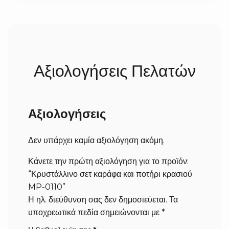
μεγάλη προσοχή στη λεπτομέρεια, χρειαζόμαστε
συνήθως 2 έως 5 εργάσιμες ημέρες για να τα
ετοιμάσουμε. Σε περίπτωση που ήδη έχουμε έτοιμο το
προϊόν, δεν χρειάζεται να περιμένετε. Στη συνέχεια, τα
προϊόντα αποστέλλονται άμεσα με courier και
Αξιολογήσεις Πελατών
παραλαμβάνετε στον χώρο σας (σε 1-3 εργάσιμες
ημέρες επιπλέον, ανάλογα με τον προορισμό).
Αξιολογήσεις
Δεν υπάρχει καμία αξιολόγηση ακόμη.
Κάνετε την πρώτη αξιολόγηση για το προϊόν:
“Κρυστάλλινο σετ καράφα και ποτήρι κρασιού
MP-0110”
Η ηλ. διεύθυνση σας δεν δημοσιεύεται.
Τα
υποχρεωτικά πεδία σημειώνονται με
*