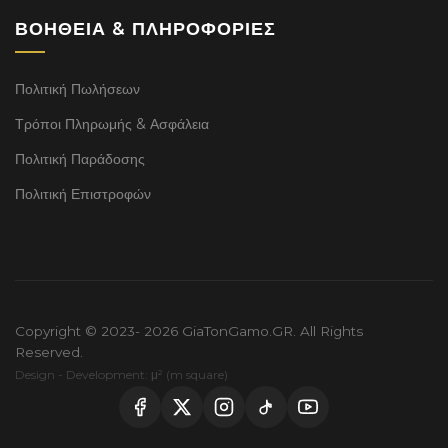
ΒΟΉΘΕΙΑ & ΠΛΗΡΟΦΟΡΊΕΣ
Πολιτική Πωλήσεων
Τρόποι Πληρωμής & Ασφάλεια
Πολιτική Παράδοσης
Πολιτική Επιστροφών
Copyright © 2023- 2026 GiaTonGamo.GR. All Rights
Reserved.
Design - Development: μ² (m square)