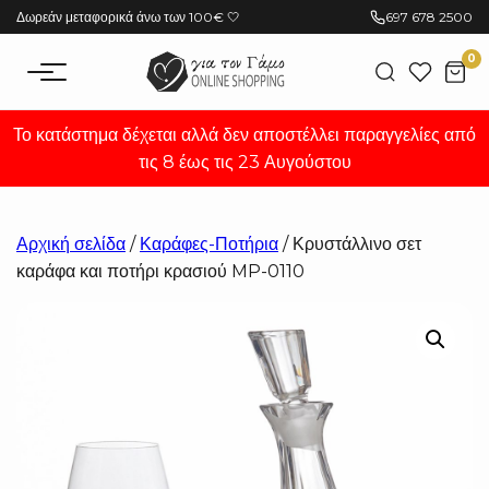
Μετάβαση
Δωρεάν μεταφορικά άνω των 100€ 🤍
697 678 2500
στο
0
περιεχόμενο
Το κατάστημα δέχεται αλλά δεν αποστέλλει παραγγελίες από
τις 8 έως τις 23 Αυγούστου
Αρχική σελίδα
/
Καράφες-Ποτήρια
/ Κρυστάλλινο σετ
καράφα και ποτήρι κρασιού MP-0110