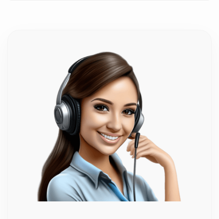
Υπάρχει κίνδυνος να σπάσουν τα κρύσταλλα
κατά τη μεταφορά;
Απολύτως κανένας! Έχουμε τεράστια εμπειρία στην
αποστολή εύθραυστων κρυστάλλων. Η καράφα και το
ποτήρι συσκευάζονται με τη μέγιστη δυνατή προσοχή,
χρησιμοποιώντας εξειδικευμένα προστατευτικά υλικά
και ενισχυμένα κιβώτια. Εγγυόμαστε την 100%
ασφαλή και άθικτη παράδοσή τους στον χώρο σας,
οπουδήποτε κι αν βρίσκεστε.
Μπορώ να ταιριάξω τον στολισμό της καράφας
και του ποτηριού με τα στέφανα;
Φυσικά! Επειδή ο στολισμός γίνεται εξολοκλήρου στο
χέρι, μπορούμε να προσαρμόσουμε τα χρώματα στις
κορδέλες, τις δαντέλες και τις λεπτομέρειες (π.χ. λευκό,