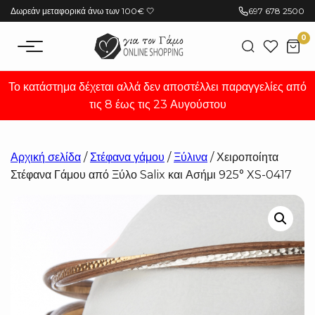
Μετάβαση
Δωρεάν μεταφορικά άνω των 100€ 🤍
697 678 2500
στο
0
περιεχόμενο
Το κατάστημα δέχεται αλλά δεν αποστέλλει παραγγελίες από
τις 8 έως τις 23 Αυγούστου
Αρχική σελίδα
/
Στέφανα γάμου
/
Ξύλινα
/ Χειροποίητα
Στέφανα Γάμου από Ξύλο Salix και Ασήμι 925° XS-0417