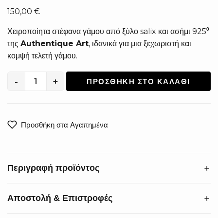
150,00
€
Χειροποίητα στέφανα γάμου από ξύλο salix και ασήμι 925⁰
της
Authentique Art
, ιδανικά για μια ξεχωριστή και
κομψή τελετή γάμου.
-
+
ΠΡΟΣΘΉΚΗ ΣΤΟ ΚΑΛΆΘΙ
Χειροποίητα
Στέφανα
Γάμου
από
Προσθήκη στα Αγαπημένα
Ξύλο
Salix
και
Περιγραφή προϊόντος
Ασήμι
925°
XS-
Αποστολή & Επιστροφές
Αναδείξτε την ομορφιά του γάμου σας με στέφανα υψηλής
0417
αισθητικής. Τα
χειροποίητα στέφανα γάμου
από ξύλο