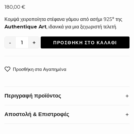
180,00
€
Κομψά χειροποίητα στέφανα γάμου από ασήμι 925° της
Authentique Art
, ιδανικά για μια ξεχωριστή τελετή.
-
+
ΠΡΟΣΘΉΚΗ ΣΤΟ ΚΑΛΆΘΙ
Χειροποίητα
Στέφανα
Γάμου
από
Προσθήκη στα Αγαπημένα
Ασήμι
925°
S-
Περιγραφή προϊόντος
1618
ποσότητα
Αποστολή & Επιστροφές
Χαρίστε στον γάμο σας την πολυτέλεια που του αξίζει. Τα
χειροποίητα στέφανα γάμου από ασήμι 925°
εντυπωσιάζουν με την κομψή πλέξη τους, προσφέροντας