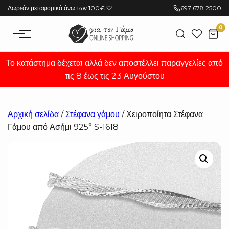
Μετάβαση
Δωρεάν μεταφορικά άνω των 100€ 🤍
697 678 2500
στο
0
περιεχόμενο
Το κατάστημα δέχεται αλλά δεν αποστέλλει παραγγελίες από
τις 8 έως τις 23 Αυγούστου
Αρχική σελίδα
/
Στέφανα γάμου
/ Χειροποίητα Στέφανα
Γάμου από Ασήμι 925° S-1618