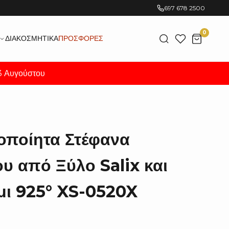
697 678 2500
0
ΔΙΑΚΟΣΜΗΤΙΚΆ
ΠΡΟΣΦΟΡΈΣ
23 Αυγούστου
οποίητα Στέφανα
υ από Ξύλο Salix και
μι 925° XS-0520X