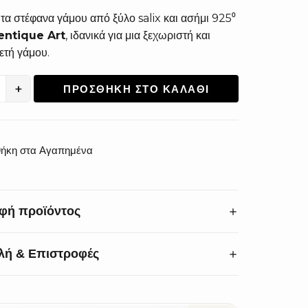
τα στέφανα γάμου από ξύλο salix και ασήμι 925⁰
entique Art
, ιδανικά για μια ξεχωριστή και
ετή γάμου.
+
ΠΡΟΣΘΉΚΗ ΣΤΟ ΚΑΛΆΘΙ
ητα
ήκη στα Αγαπημένα
φή προϊόντος
λή & Επιστροφές
 την ομορφιά του γάμου σας με στέφανα υψηλής
ς. Τα
χειροποίητα στέφανα γάμου
από ξύλο
 ασήμι 925°
ξεχωρίζουν για τη μοναδική τους
σμία:
Αλλαγές & επιστροφές εντός 14 ημερών