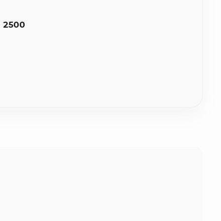
8 2500
οχα με γήινες αποχρώσεις, λινάτσα, ιβουάρ ή λευκή
ας.
ήθως 2 έως 5 εργάσιμες ημέρες για την κατασκευή τους.
στον χώρο σας (σε 1-3 εργάσιμες ανάλογα με την