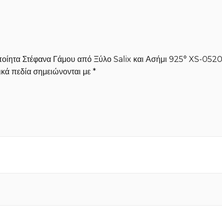
οποίητα Στέφανα Γάμου από Ξύλο Salix και Ασήμι 925° XS-052
κά πεδία σημειώνονται με
*