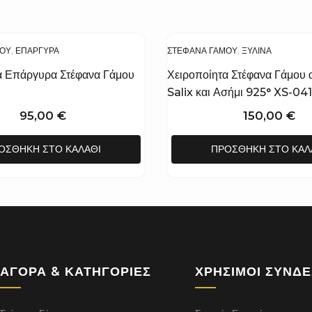
ΜΟΥ
,
ΕΠΆΡΓΥΡΑ
ΣΤΈΦΑΝΑ ΓΆΜΟΥ
,
ΞΎΛΙΝΑ
α Επάργυρα Στέφανα Γάμου
Χειροποίητα Στέφανα Γάμου 
Salix και Ασήμι 925° XS-04
95,00
€
150,00
€
ΟΣΘΉΚΗ ΣΤΟ ΚΑΛΆΘΙ
ΠΡΟΣΘΉΚΗ ΣΤΟ ΚΑΛ
ΑΓΟΡΆ & ΚΑΤΗΓΟΡΊΕΣ
ΧΡΉΣΙΜΟΙ ΣΎΝΔ