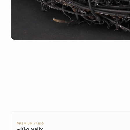
PREMIUM ΥΛΙΚΟ
Ξύλο Salix