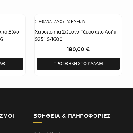
ΣΤΈΦΑΝΑ ΓΆΜΟΥ
,
ΑΣΗΜΈΝΙΑ
από Ξύλο
Χειροποίητα Στέφανα Γάμου από Ασήμι
16
925° S-1600
180,00
€
ΆΘΙ
ΠΡΟΣΘΉΚΗ ΣΤΟ ΚΑΛΆΘΙ
ΕΣΜΟΙ
ΒΟΉΘΕΙΑ & ΠΛΗΡΟΦΟΡΊΕΣ