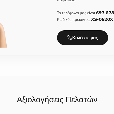
νάτσα, δαντέλα, ιβουάρ);
697 67
Το τηλέφωνό μας είναι
ματική αρμονία στον γάμο σας. Τα ξύλινα στέφανα ταιριάζουν υπέρ
XS-0520X
Κωδικός προϊόντος:
ίτε, γράφοντας απλά την προτίμησή σας στα σχόλια της παραγγελί
ην παράδοση;
Καλέστε μας
0% στο χέρι με μεγάλη προσοχή στη λεπτομέρεια, χρειαζόμαστε συν
ιάζεται να περιμένετε. Μόλις ολοκληρωθούν, αποστέλλονται άμεσα 
Αξιολογήσεις Πελατών