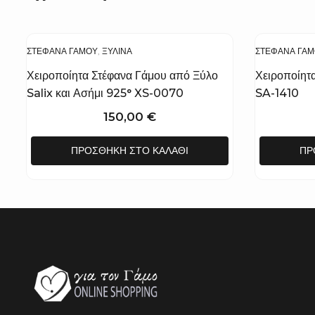
ΣΤΈΦΑΝΑ ΓΆΜΟΥ
,
ΞΎΛΙΝΑ
ΣΤΈΦΑΝΑ ΓΆ
Χειροποίητα Στέφανα Γάμου από Ξύλο
Χειροποίητ
Salix και Ασήμι 925° XS-0070
SA-1410
150,00
€
ΠΡΟΣΘΉΚΗ ΣΤΟ ΚΑΛΆΘΙ
ΠΡ