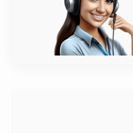
Μπορώ να διαλέξω το χρώμα της κορδέλας (π.χ. λι
Φυσικά! Κατανοούμε απόλυτα πόσο σημαντική είναι η χρω
κορδέλα. Μπορείτε να διαλέξετε όποια απόχρωση επιθυμε
Πόσος χρόνος απαιτείται για την κατασκευή και τ
Επειδή η επεξεργασία του ξύλου και η πλέξη γίνονται 10
Σε περίπτωση που ήδη έχουμε έτοιμο το προϊόν, δεν χρε
περιοχή).