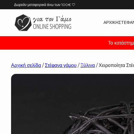
Μετάβαση
Δωρεάν μεταφορικά άνω των 100€ 🤍
στο
περιεχόμενο
ΑΡΧΙΚΉ
ΣΤΈΦΑ
Το κατάστημ
Αρχική σελίδα
/
Στέφανα γάμου
/
Ξύλινα
/ Χειροποίητα Στ