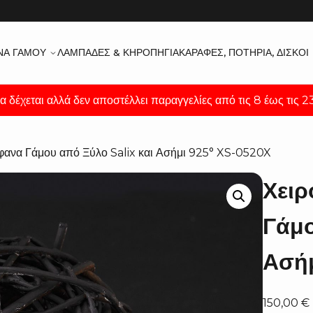
ΝΑ ΓΆΜΟΥ
ΛΑΜΠΆΔΕΣ & ΚΗΡΟΠΉΓΙΑ
ΚΑΡΆΦΕΣ, ΠΟΤΉΡΙΑ, ΔΊΣΚΟΙ
α δέχεται αλλά δεν αποστέλλει παραγγελίες από τις 8 έως τις 
έφανα Γάμου από Ξύλο Salix και Ασήμι 925° XS-0520X
Χειρ
Γάμο
Ασή
150,00
€