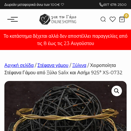
Μετάβαση
Δωρεάν μεταφορικά άνω των 100€ 🤍
697 678 2500
στο
0
περιεχόμενο
Το κατάστημα δέχεται αλλά δεν αποστέλλει παραγγελίες από
τις 8 έως τις 23 Αυγούστου
Αρχική σελίδα
/
Στέφανα γάμου
/
Ξύλινα
/ Χειροποίητα
Στέφανα Γάμου από Ξύλο Salix και Ασήμι 925° XS-0732