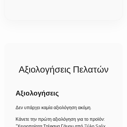
του μοναδικού.
την παράδοση;
Επειδή η επεξεργασία του ξύλου και η πλέξη γίνονται
100% στο χέρι με μεγάλη προσοχή στη λεπτομέρεια,
χρειαζόμαστε συνήθως 2 έως 5 εργάσιμες ημέρες για
την κατασκευή τους. Σε περίπτωση που ήδη έχουμε
έτοιμο το προϊόν, δεν χρειάζεται να περιμένετε. Μόλις
ολοκληρωθούν, αποστέλλονται άμεσα στον χώρο σας
(σε 1-3 εργάσιμες ανάλογα με την περιοχή).
Αξιολογήσεις Πελατών
Αξιολογήσεις
Δεν υπάρχει καμία αξιολόγηση ακόμη.
Κάνετε την πρώτη αξιολόγηση για το προϊόν:
“Χειροποίητα Στέφανα Γάμου από Ξύλο Salix