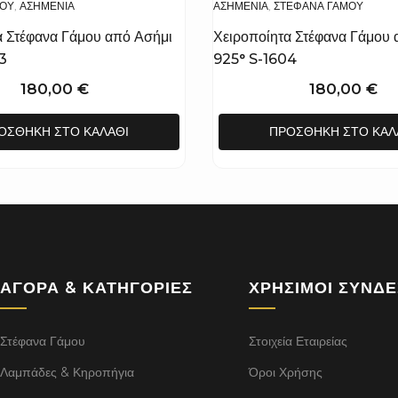
ΜΟΥ
,
ΑΣΗΜΈΝΙΑ
ΑΣΗΜΈΝΙΑ
,
ΣΤΈΦΑΝΑ ΓΆΜΟΥ
α Στέφανα Γάμου από Ασήμι
Χειροποίητα Στέφανα Γάμου 
3
925° S-1604
180,00
€
180,00
€
ΟΣΘΉΚΗ ΣΤΟ ΚΑΛΆΘΙ
ΠΡΟΣΘΉΚΗ ΣΤΟ ΚΑΛ
ΑΓΟΡΆ & ΚΑΤΗΓΟΡΊΕΣ
ΧΡΉΣΙΜΟΙ ΣΎΝΔ
Στέφανα Γάμου
Στοιχεία Εταιρείας
Λαμπάδες & Κηροπήγια
Όροι Χρήσης