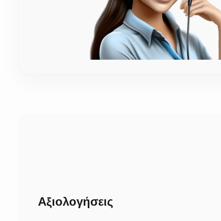
υπόλοιπο στολισμό. Απλά σημειώστε την προτίμησή σας 
Πόσος χρόνος χρειάζεται για την προετοιμασία κα
Καθώς τα στέφανα είναι χειροποίητα και ετοιμάζονται μ
έτοιμο το προϊόν, δεν χρειάζεται να περιμένετε. Αμέσως
την περιοχή).
Αξιολογήσεις