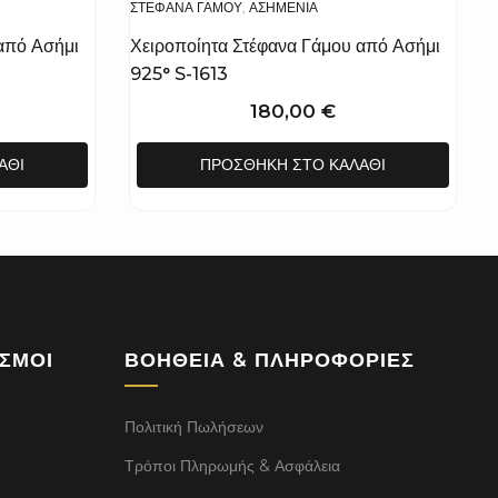
ΣΤΈΦΑΝΑ ΓΆΜΟΥ
,
ΑΣΗΜΈΝΙΑ
από Ασήμι
Χειροποίητα Στέφανα Γάμου από Ασήμι
925° S-1613
180,00
€
ΆΘΙ
ΠΡΟΣΘΉΚΗ ΣΤΟ ΚΑΛΆΘΙ
ΕΣΜΟΙ
ΒΟΉΘΕΙΑ & ΠΛΗΡΟΦΟΡΊΕΣ
Πολιτική Πωλήσεων
Τρόποι Πληρωμής & Ασφάλεια