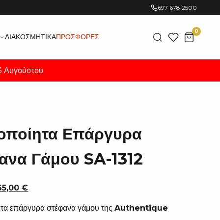
697 678 2500
0
ΔΙΑΚΟΣΜΗΤΙΚΆ
ΠΡΟΣΦΟΡΈΣ
23 Αυγούστου
ροποίητα Επάργυρα
ανα Γάμου SA-1312
Original
Η
65,00
€
price
τρέχουσα
ητα επάργυρα στέφανα γάμου της
Authentique
was:
τιμή