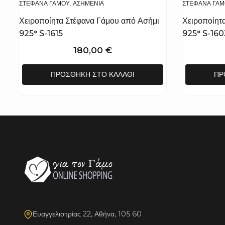
ΣΤΈΦΑΝΑ ΓΆΜΟΥ
,
ΑΣΗΜΈΝΙΑ
ΣΤΈΦΑΝΑ ΓΆ
Χειροποίητα Στέφανα Γάμου από Ασήμι
Χειροποίητ
925° S-1615
925° S-160
180,00
€
ΠΡΟΣΘΉΚΗ ΣΤΟ ΚΑΛΆΘΙ
ΠΡ
Ευαγγελιστρίας 22, Αθήνα, 105 60