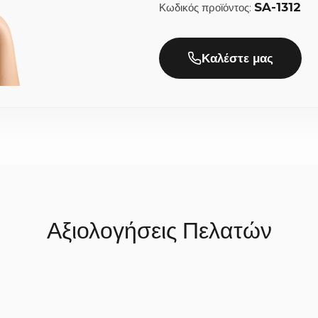
SA-1312
Κωδικός προϊόντος:
στο πεδίο των σχολίων κατά την ολοκλήρωση της παραγγελίας.
ι την αποστολή;
Καλέστε μας
ε πολλή προσοχή, χρειαζόμαστε συνήθως 2 έως 5 εργάσιμες ημέρες 
 μετά, αποστέλλονται με ασφάλεια στον χώρο σας (ο χρόνος παράδο
Αξιολογήσεις Πελατών