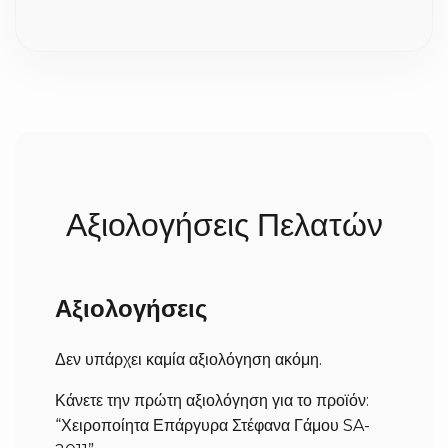
με πολλή προσοχή, χρειαζόμαστε συνήθως 2 έως 5
εργάσιμες ημέρες για την κατασκευή τους. Σε
περίπτωση που ήδη έχουμε έτοιμο το προϊόν, δεν
χρειάζεται να περιμένετε. Αμέσως μετά,
αποστέλλονται με ασφάλεια στον χώρο σας (ο χρόνος
παράδοσης της courier είναι συνήθως 1-3 εργάσιμες,
ανάλογα με την περιοχή).
Αξιολογήσεις Πελατών
Αξιολογήσεις
Δεν υπάρχει καμία αξιολόγηση ακόμη.
Κάνετε την πρώτη αξιολόγηση για το προϊόν:
“Χειροποίητα Επάργυρα Στέφανα Γάμου SA-