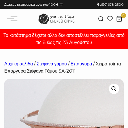
Μετάβαση
Δωρεάν μεταφορικά άνω των 100€ 🤍
697 678 2500
στο
0
περιεχόμενο
Το κατάστημα δέχεται αλλά δεν αποστέλλει παραγγελίες από
τις 8 έως τις 23 Αυγούστου
Αρχική σελίδα
/
Στέφανα γάμου
/
Επάργυρα
/ Χειροποίητα
Επάργυρα Στέφανα Γάμου SA-2011