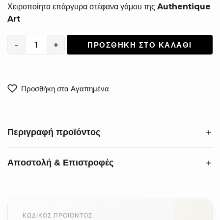
Χειροποίητα επάργυρα στέφανα γάμου της
Authentique
Art
-
+
ΠΡΟΣΘΉΚΗ ΣΤΟ ΚΑΛΆΘΙ
Χειροποίητα
Επάργυρα
Στέφανα
Γάμου
Προσθήκη στα Αγαπημένα
SA-
2011
ποσότητα
Περιγραφή προϊόντος
Αποστολή & Επιστροφές
Δώστε στον γάμο σας την αίσθηση πολυτέλειας που του
αξίζει. Τα
χειροποίητα επάργυρα στέφανα
ξεχωρίζουν
για την κομψή πλέξη δύο βεργών, δημιουργώντας ένα
Προθεσμία:
Αλλαγές & επιστροφές εντός 14 ημερών
εντυπωσιακό αποτέλεσμα υψηλής αισθητικής.
από την παραλαβή.
ΚΩΔΙΚΌΣ ΠΡΟΪΌΝΤΟΣ: