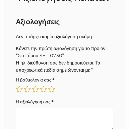
άμεσα και παραλαμβάνετε στον χώρο σας (σε 1-3
εργάσιμες ημέρες επιπλέον, ανάλογα με τον νομό και
την περιοχή σας).
Αξιολογήσεις
Δεν υπάρχει καμία αξιολόγηση ακόμη.
Κάνετε την πρώτη αξιολόγηση για το προϊόν:
“Σετ Γάμου SET-0730”
Η ηλ. διεύθυνση σας δεν δημοσιεύεται.
Τα
υποχρεωτικά πεδία σημειώνονται με
*
Η βαθμολογία σας
*
Η αξιολόγησή σας
*