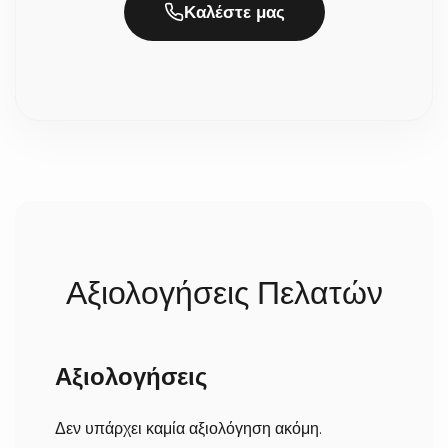
προσδίδει μια γήινη και οργανική αίσθηση,
Καλέστε μας
αναδεικνύοντας τη γοητεία του χειροποίητου και
Πόσος χρόνος απαιτείται για την κατασκευή και
του μοναδικού.
την παράδοση;
Επειδή η επεξεργασία του ξύλου και η πλέξη γίνονται
100% στο χέρι με μεγάλη προσοχή στη λεπτομέρεια,
χρειαζόμαστε συνήθως 2 έως 5 εργάσιμες ημέρες για
την κατασκευή τους. Σε περίπτωση που ήδη έχουμε
έτοιμο το προϊόν, δεν χρειάζεται να περιμένετε. Μόλις
ολοκληρωθούν, αποστέλλονται άμεσα στον χώρο σας
(σε 1-3 εργάσιμες ανάλογα με την περιοχή).
Αξιολογήσεις Πελατών
Αξιολογήσεις
Δεν υπάρχει καμία αξιολόγηση ακόμη.