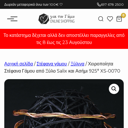
Μετάβαση
Δωρεάν μεταφορικά άνω των 100€ 🤍
697 678 2500
στο
0
περιεχόμενο
Το κατάστημα δέχεται αλλά δεν αποστέλλει παραγγελίες από
τις 8 έως τις 23 Αυγούστου
Αρχική σελίδα
/
Στέφανα γάμου
/
Ξύλινα
/ Χειροποίητα
Στέφανα Γάμου από Ξύλο Salix και Ασήμι 925° XS-0070