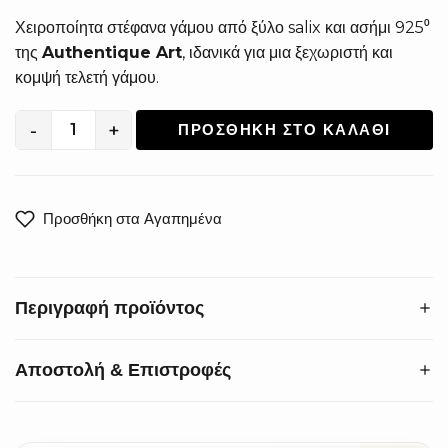
Χειροποίητα στέφανα γάμου από ξύλο salix και ασήμι 925⁰
της
Authentique Art
, ιδανικά για μια ξεχωριστή και
κομψή τελετή γάμου.
-
+
ΠΡΟΣΘΉΚΗ ΣΤΟ ΚΑΛΆΘΙ
Χειροποίητα
Στέφανα
Γάμου
από
Προσθήκη στα Αγαπημένα
Ξύλο
Salix
και
Περιγραφή προϊόντος
Ασήμι
925°
XS-
Αποστολή & Επιστροφές
Αναδείξτε την ομορφιά του γάμου σας με στέφανα υψηλής
0070
αισθητικής. Τα
χειροποίητα στέφανα γάμου
από ξύλο
ποσότητα
salix και ασήμι 925°
ξεχωρίζουν για τη μοναδική τους
Προθεσμία:
Αλλαγές & επιστροφές εντός 14 ημερών