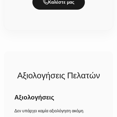
προσδίδει μια γήινη και οργανική αίσθηση,
Καλέστε μας
αναδεικνύοντας τη γοητεία του χειροποίητου και
Πόσος χρόνος απαιτείται για την κατασκευή και
του μοναδικού.
την παράδοση;
Επειδή η επεξεργασία του ξύλου και η πλέξη γίνονται
100% στο χέρι με μεγάλη προσοχή στη λεπτομέρεια,
χρειαζόμαστε συνήθως 2 έως 5 εργάσιμες ημέρες για
την κατασκευή τους. Σε περίπτωση που ήδη έχουμε
έτοιμο το προϊόν, δεν χρειάζεται να περιμένετε. Μόλις
ολοκληρωθούν, αποστέλλονται άμεσα στον χώρο σας
(σε 1-3 εργάσιμες ανάλογα με την περιοχή).
Αξιολογήσεις Πελατών
Αξιολογήσεις
Δεν υπάρχει καμία αξιολόγηση ακόμη.