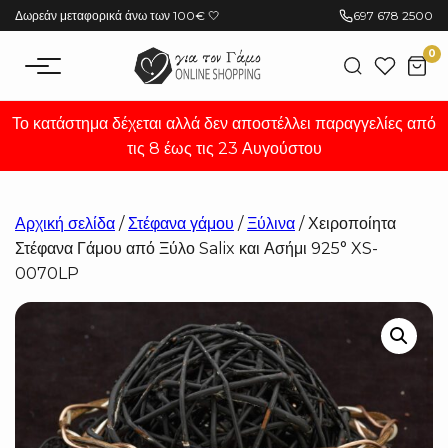
Μετάβαση
Δωρεάν μεταφορικά άνω των 100€ 🤍
697 678 2500
στο
0
περιεχόμενο
Το κατάστημα δέχεται αλλά δεν αποστέλλει παραγγελίες από
τις 8 έως τις 23 Αυγούστου
Αρχική σελίδα
/
Στέφανα γάμου
/
Ξύλινα
/ Χειροποίητα
Στέφανα Γάμου από Ξύλο Salix και Ασήμι 925° XS-
0070LP