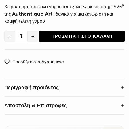
Χειροποίητα στέφανα γάμου από ξύλο salix και ασήμι 925⁰
της
Authentique Art
, ιδανικά για μια ξεχωριστή και
κομψή τελετή γάμου.
-
+
ΠΡΟΣΘΉΚΗ ΣΤΟ ΚΑΛΆΘΙ
Χειροποίητα
Στέφανα
Γάμου
από
Προσθήκη στα Αγαπημένα
Ξύλο
Salix
και
Περιγραφή προϊόντος
Ασήμι
925°
XS-
Αποστολή & Επιστροφές
Αναδείξτε την ομορφιά του γάμου σας με στέφανα υψηλής
0070LP
αισθητικής. Τα
χειροποίητα στέφανα γάμου
από ξύλο
ποσότητα
salix και ασήμι 925°
ξεχωρίζουν για τη μοναδική τους
Προθεσμία:
Αλλαγές & επιστροφές εντός 14 ημερών