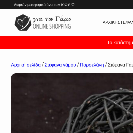
Μετάβαση
Δωρεάν μεταφορικά άνω των 100€ 🤍
στο
περιεχόμενο
ΑΡΧΙΚΉ
ΣΤΈΦΑ
Το κατάστημ
Αρχική σελίδα
/
Στέφανα γάμου
/
Πορσελάνη
/ Στέφανα Γά