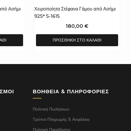
από Ασήμι
Χειροποίητα Στέφανα Γάμου από Ασήμι
925° S-1615
180,00
€
ΆΘΙ
ΠΡΟΣΘΉΚΗ ΣΤΟ ΚΑΛΆΘΙ
ΕΣΜΟΙ
ΒΟΉΘΕΙΑ & ΠΛΗΡΟΦΟΡΊΕΣ
Πολιτική Πωλήσεων
Τρόποι Πληρωμής & Ασφάλεια
Πολιτική Παράδοσης