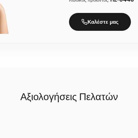
ητική που δένει τέλεια με κορδέλες σε λευκό, ιβουάρ, παστέλ απ
 επιθυμείτε, γράφοντας απλά την προτίμησή σας στα σχόλια της πα
Καλέστε μας
ην παράδοση;
ένονται 100% στο χέρι με περισσή λεπτομέρεια, χρειαζόμαστε συν
προϊόν, δεν χρειάζεται να περιμένετε. Αμέσως μετά, αποστέλλοντα
ή).
Αξιολογήσεις Πελατών