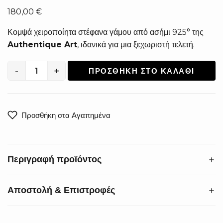
180,00
€
Κομψά χειροποίητα στέφανα γάμου από ασήμι 925° της
Authentique Art
, ιδανικά για μια ξεχωριστή τελετή.
-
+
ΠΡΟΣΘΉΚΗ ΣΤΟ ΚΑΛΆΘΙ
Χειροποίητα
Στέφανα
Γάμου
από
Προσθήκη στα Αγαπημένα
Ασήμι
925°
S-
Περιγραφή προϊόντος
1109
ποσότητα
Αποστολή & Επιστροφές
Χαρίστε στον γάμο σας την πολυτέλεια που του αξίζει. Τα
χειροποίητα στέφανα γάμου από ασήμι 925°
εντυπωσιάζουν με την κομψή πλέξη τους, προσφέροντας