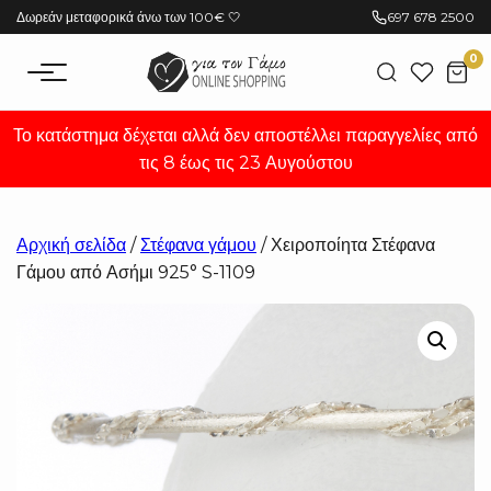
Μετάβαση
Δωρεάν μεταφορικά άνω των 100€ 🤍
697 678 2500
στο
0
περιεχόμενο
Το κατάστημα δέχεται αλλά δεν αποστέλλει παραγγελίες από
τις 8 έως τις 23 Αυγούστου
Αρχική σελίδα
/
Στέφανα γάμου
/ Χειροποίητα Στέφανα
Γάμου από Ασήμι 925° S-1109