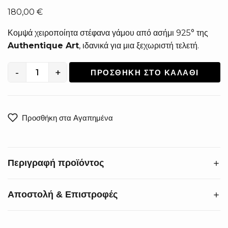
180,00
€
Κομψά χειροποίητα στέφανα γάμου από ασήμι 925° της
Authentique Art
, ιδανικά για μια ξεχωριστή τελετή.
-
+
ΠΡΟΣΘΉΚΗ ΣΤΟ ΚΑΛΆΘΙ
Χειροποίητα
Στέφανα
Γάμου
από
Προσθήκη στα Αγαπημένα
Ασήμι
925°
S-
Περιγραφή προϊόντος
1114
ποσότητα
Αποστολή & Επιστροφές
Χαρίστε στον γάμο σας την πολυτέλεια που του αξίζει. Τα
χειροποίητα στέφανα γάμου από ασήμι 925°
εντυπωσιάζουν με την κομψή πλέξη τους, προσφέροντας