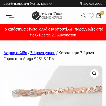
Μετάβαση
Δωρεάν μεταφορικά άνω των 100€ 🤍
697 678 2500
στο
0
περιεχόμενο
Το κατάστημα δέχεται αλλά δεν αποστέλλει παραγγελίες από
τις 8 έως τις 23 Αυγούστου
Αρχική σελίδα
/
Στέφανα γάμου
/ Χειροποίητα Στέφανα
Γάμου από Ασήμι 925° S-1114