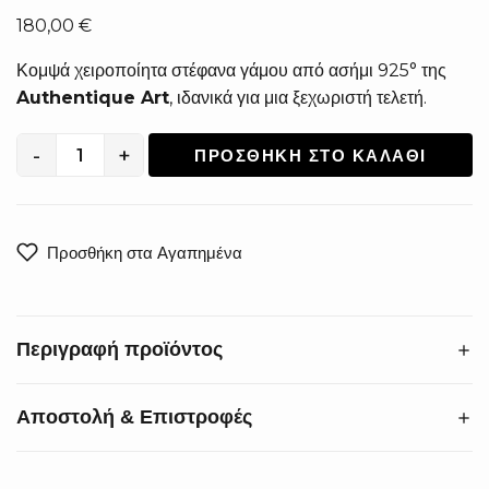
180,00
€
Κομψά χειροποίητα στέφανα γάμου από ασήμι 925° της
Authentique Art
, ιδανικά για μια ξεχωριστή τελετή.
-
+
ΠΡΟΣΘΉΚΗ ΣΤΟ ΚΑΛΆΘΙ
Χειροποίητα
Στέφανα
Γάμου
από
Προσθήκη στα Αγαπημένα
Ασήμι
925°
S-
Περιγραφή προϊόντος
1604
ποσότητα
Αποστολή & Επιστροφές
Χαρίστε στον γάμο σας την πολυτέλεια που του αξίζει. Τα
χειροποίητα στέφανα γάμου από ασήμι 925°
εντυπωσιάζουν με την κομψή πλέξη τους, προσφέροντας