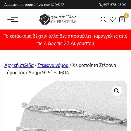
Μετάβαση
Δωρεάν μεταφορικά άνω των 100€ 🤍
697 678 2500
στο
0
περιεχόμενο
Το κατάστημα δέχεται αλλά δεν αποστέλλει παραγγελίες από
τις 8 έως τις 23 Αυγούστου
Αρχική σελίδα
/
Στέφανα γάμου
/ Χειροποίητα Στέφανα
Γάμου από Ασήμι 925° S-1604