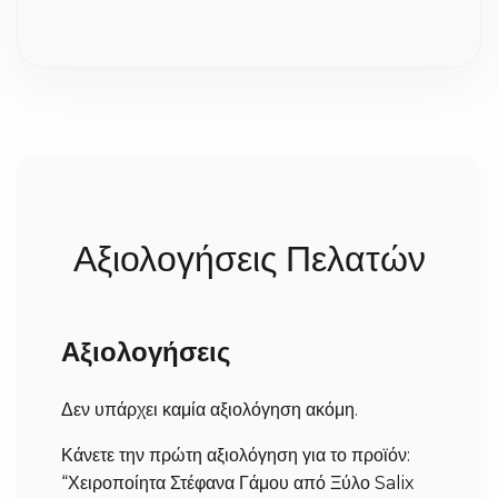
την παράδοση;
Επειδή η επεξεργασία του ξύλου και η πλέξη γίνονται
100% στο χέρι με μεγάλη προσοχή στη λεπτομέρεια,
χρειαζόμαστε συνήθως 2 έως 5 εργάσιμες ημέρες για
την κατασκευή τους. Σε περίπτωση που ήδη έχουμε
έτοιμο το προϊόν, δεν χρειάζεται να περιμένετε. Μόλις
ολοκληρωθούν, αποστέλλονται άμεσα στον χώρο σας
(σε 1-3 εργάσιμες ανάλογα με την περιοχή).
Αξιολογήσεις Πελατών
Αξιολογήσεις
Δεν υπάρχει καμία αξιολόγηση ακόμη.
Κάνετε την πρώτη αξιολόγηση για το προϊόν:
“Χειροποίητα Στέφανα Γάμου από Ξύλο Salix