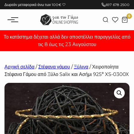
Μετάβαση
Δωρεάν μεταφορικά άνω των 100€ 🤍
697 678 2500
στο
0
περιεχόμενο
Το κατάστημα δέχεται αλλά δεν αποστέλλει παραγγελίες από
τις 8 έως τις 23 Αυγούστου
Αρχική σελίδα
/
Στέφανα γάμου
/
Ξύλινα
/ Χειροποίητα
Στέφανα Γάμου από Ξύλο Salix και Ασήμι 925° XS-0300X