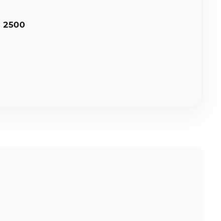
8 2500
οχα με γήινες αποχρώσεις, λινάτσα, ιβουάρ ή λευκή
ας.
ήθως 2 έως 5 εργάσιμες ημέρες για την κατασκευή τους.
στον χώρο σας (σε 1-3 εργάσιμες ανάλογα με την