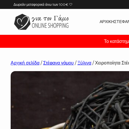
Μετάβαση
Δωρεάν μεταφορικά άνω των 100€ 🤍
στο
περιεχόμενο
ΑΡΧΙΚΉ
ΣΤΈΦΑ
Το κατάστημ
Αρχική σελίδα
/
Στέφανα γάμου
/
Ξύλινα
/ Χειροποίητα Στ