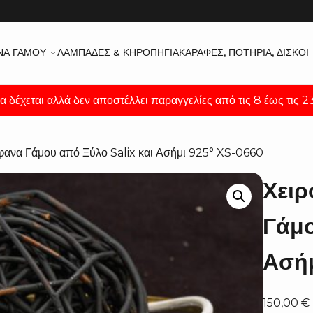
ΝΑ ΓΆΜΟΥ
ΛΑΜΠΆΔΕΣ & ΚΗΡΟΠΉΓΙΑ
ΚΑΡΆΦΕΣ, ΠΟΤΉΡΙΑ, ΔΊΣΚΟΙ
α δέχεται αλλά δεν αποστέλλει παραγγελίες από τις 8 έως τις 
έφανα Γάμου από Ξύλο Salix και Ασήμι 925° XS-0660
Χειρ
Γάμο
Ασήμ
150,00
€