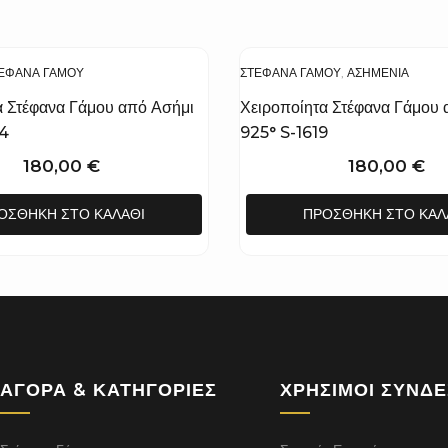
ΈΦΑΝΑ ΓΆΜΟΥ
ΣΤΈΦΑΝΑ ΓΆΜΟΥ
,
ΑΣΗΜΈΝΙΑ
α Στέφανα Γάμου από Ασήμι
Χειροποίητα Στέφανα Γάμου 
04
925° S-1619
180,00
€
180,00
€
ΟΣΘΉΚΗ ΣΤΟ ΚΑΛΆΘΙ
ΠΡΟΣΘΉΚΗ ΣΤΟ ΚΑΛ
ΑΓΟΡΆ & ΚΑΤΗΓΟΡΊΕΣ
ΧΡΉΣΙΜΟΙ ΣΎΝΔ