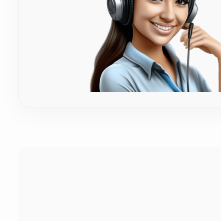
Μπορώ να διαλέξω το χρώμα της κορδέλας (π.χ. λι
Φυσικά! Κατανοούμε απόλυτα πόσο σημαντική είναι η χρω
κορδέλα. Μπορείτε να διαλέξετε όποια απόχρωση επιθυμε
Πόσος χρόνος απαιτείται για την κατασκευή και τ
Επειδή η επεξεργασία του ξύλου και η πλέξη γίνονται 10
Σε περίπτωση που ήδη έχουμε έτοιμο το προϊόν, δεν χρε
περιοχή).