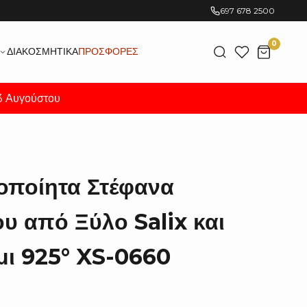
697 678 2500
0
ΔΙΑΚΟΣΜΗΤΙΚΆ
ΠΡΟΣΦΟΡΈΣ
23 Αυγούστου
οποίητα Στέφανα
υ από Ξύλο Salix και
ι 925° XS-0660