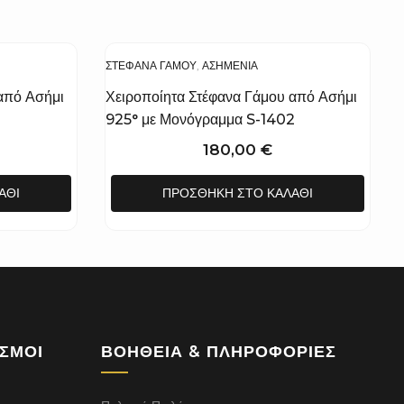
ΣΤΈΦΑΝΑ ΓΆΜΟΥ
,
ΑΣΗΜΈΝΙΑ
από Ασήμι
Χειροποίητα Στέφανα Γάμου από Ασήμι
925° με Μονόγραμμα S-1402
180,00
€
ΆΘΙ
ΠΡΟΣΘΉΚΗ ΣΤΟ ΚΑΛΆΘΙ
ΕΣΜΟΙ
ΒΟΉΘΕΙΑ & ΠΛΗΡΟΦΟΡΊΕΣ