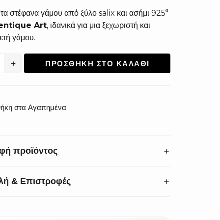
τα στέφανα γάμου από ξύλο salix και ασήμι 925⁰
entique Art
, ιδανικά για μια ξεχωριστή και
ετή γάμου.
+
ΠΡΟΣΘΉΚΗ ΣΤΟ ΚΑΛΆΘΙ
ητα
ήκη στα Αγαπημένα
φή προϊόντος
λή & Επιστροφές
 την ομορφιά του γάμου σας με στέφανα υψηλής
ς. Τα
χειροποίητα στέφανα γάμου
από ξύλο
 ασήμι 925°
ξεχωρίζουν για τη μοναδική τους
σμία:
Αλλαγές & επιστροφές εντός 14 ημερών