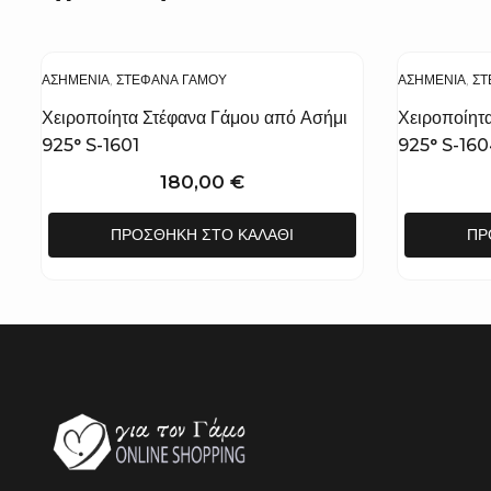
ΑΣΗΜΈΝΙΑ
,
ΣΤΈΦΑΝΑ ΓΆΜΟΥ
ΑΣΗΜΈΝΙΑ
,
ΣΤ
Χειροποίητα Στέφανα Γάμου από Ασήμι
Χειροποίητ
925° S-1601
925° S-16
180,00
€
ΠΡΟΣΘΉΚΗ ΣΤΟ ΚΑΛΆΘΙ
ΠΡ