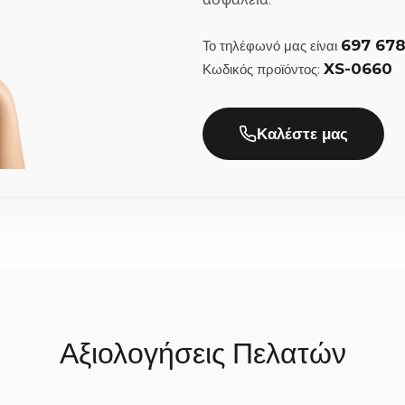
νάτσα, δαντέλα, ιβουάρ);
697 67
Το τηλέφωνό μας είναι
ματική αρμονία στον γάμο σας. Τα ξύλινα στέφανα ταιριάζουν υπέρ
XS-0660
Κωδικός προϊόντος:
ίτε, γράφοντας απλά την προτίμησή σας στα σχόλια της παραγγελί
ην παράδοση;
Καλέστε μας
0% στο χέρι με μεγάλη προσοχή στη λεπτομέρεια, χρειαζόμαστε συν
ιάζεται να περιμένετε. Μόλις ολοκληρωθούν, αποστέλλονται άμεσα 
Αξιολογήσεις Πελατών