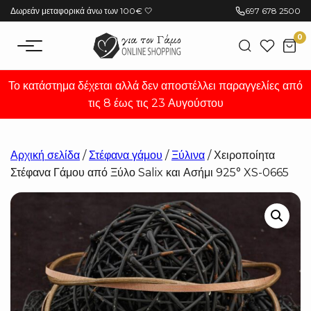
Μετάβαση
Δωρεάν μεταφορικά άνω των 100€ 🤍
697 678 2500
στο
0
περιεχόμενο
Το κατάστημα δέχεται αλλά δεν αποστέλλει παραγγελίες από
τις 8 έως τις 23 Αυγούστου
Αρχική σελίδα
/
Στέφανα γάμου
/
Ξύλινα
/ Χειροποίητα
Στέφανα Γάμου από Ξύλο Salix και Ασήμι 925° XS-0665