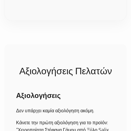
του μοναδικού.
την παράδοση;
Επειδή η επεξεργασία του ξύλου και η πλέξη γίνονται
100% στο χέρι με μεγάλη προσοχή στη λεπτομέρεια,
χρειαζόμαστε συνήθως 2 έως 5 εργάσιμες ημέρες για
την κατασκευή τους. Σε περίπτωση που ήδη έχουμε
έτοιμο το προϊόν, δεν χρειάζεται να περιμένετε. Μόλις
ολοκληρωθούν, αποστέλλονται άμεσα στον χώρο σας
(σε 1-3 εργάσιμες ανάλογα με την περιοχή).
Αξιολογήσεις Πελατών
Αξιολογήσεις
Δεν υπάρχει καμία αξιολόγηση ακόμη.
Κάνετε την πρώτη αξιολόγηση για το προϊόν:
“Χειροποίητα Στέφανα Γάμου από Ξύλο Salix