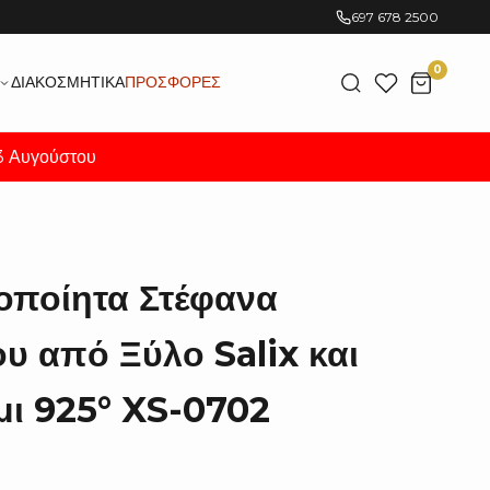
697 678 2500
0
ΔΙΑΚΟΣΜΗΤΙΚΆ
ΠΡΟΣΦΟΡΈΣ
23 Αυγούστου
οποίητα Στέφανα
υ από Ξύλο Salix και
ι 925° XS-0702