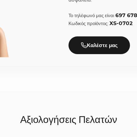
νάτσα, δαντέλα, ιβουάρ);
697 67
Το τηλέφωνό μας είναι
ματική αρμονία στον γάμο σας. Τα ξύλινα στέφανα ταιριάζουν υπέρ
XS-0702
Κωδικός προϊόντος:
ίτε, γράφοντας απλά την προτίμησή σας στα σχόλια της παραγγελί
ην παράδοση;
Καλέστε μας
0% στο χέρι με μεγάλη προσοχή στη λεπτομέρεια, χρειαζόμαστε συν
ιάζεται να περιμένετε. Μόλις ολοκληρωθούν, αποστέλλονται άμεσα 
Αξιολογήσεις Πελατών