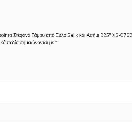
οποίητα Στέφανα Γάμου από Ξύλο Salix και Ασήμι 925° XS-070
κά πεδία σημειώνονται με
*