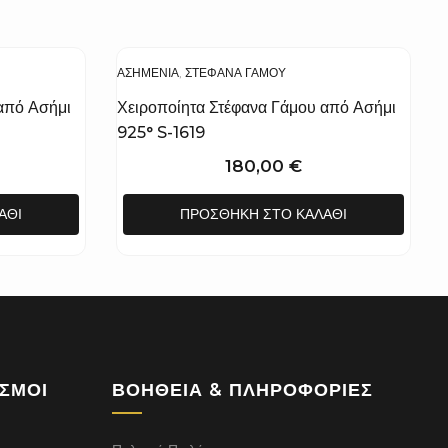
ΑΣΗΜΈΝΙΑ
,
ΣΤΈΦΑΝΑ ΓΆΜΟΥ
από Ασήμι
Χειροποίητα Στέφανα Γάμου από Ασήμι
925° S-1619
180,00
€
ΆΘΙ
ΠΡΟΣΘΉΚΗ ΣΤΟ ΚΑΛΆΘΙ
ΕΣΜΟΙ
ΒΟΉΘΕΙΑ & ΠΛΗΡΟΦΟΡΊΕΣ