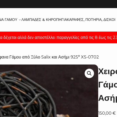
ΝΑ ΓΆΜΟΥ
ΛΑΜΠΆΔΕΣ & ΚΗΡΟΠΉΓΙΑ
ΚΑΡΆΦΕΣ, ΠΟΤΉΡΙΑ, ΔΊΣΚΟΙ
α δέχεται αλλά δεν αποστέλλει παραγγελίες από τις 8 έως τις 
έφανα Γάμου από Ξύλο Salix και Ασήμι 925° XS-0702
Χειρ
Γάμο
Ασήμ
150,00
€