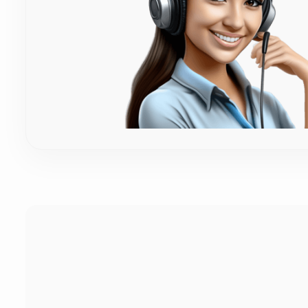
Μπορώ να διαλέξω το χρώμα της κορδέλας (π.χ. λι
Φυσικά! Κατανοούμε απόλυτα πόσο σημαντική είναι η χρω
κορδέλα. Μπορείτε να διαλέξετε όποια απόχρωση επιθυμε
Πόσος χρόνος απαιτείται για την κατασκευή και τ
Επειδή η επεξεργασία του ξύλου και η πλέξη γίνονται 10
Σε περίπτωση που ήδη έχουμε έτοιμο το προϊόν, δεν χρε
περιοχή).