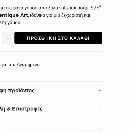
τα στέφανα γάμου από ξύλο salix και ασήμι 925⁰
entique Art
, ιδανικά για μια ξεχωριστή και
ετή γάμου.
+
ΠΡΟΣΘΉΚΗ ΣΤΟ ΚΑΛΆΘΙ
ητα
ήκη στα Αγαπημένα
φή προϊόντος
λή & Επιστροφές
 την ομορφιά του γάμου σας με στέφανα υψηλής
ς. Τα
χειροποίητα στέφανα γάμου
από ξύλο
 ασήμι 925°
ξεχωρίζουν για τη μοναδική τους
σμία:
Αλλαγές & επιστροφές εντός 14 ημερών