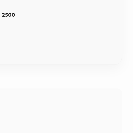
8 2500
οχα με γήινες αποχρώσεις, λινάτσα, ιβουάρ ή λευκή
ας.
ήθως 2 έως 5 εργάσιμες ημέρες για την κατασκευή τους.
στον χώρο σας (σε 1-3 εργάσιμες ανάλογα με την