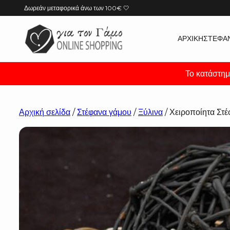
Μετάβαση
Δωρεάν μεταφορικά άνω των 100€ 🤍
στο
περιεχόμενο
ΑΡΧΙΚΉ
ΣΤΈΦΑ
Το κατάστημ
Αρχική σελίδα
/
Στέφανα γάμου
/
Ξύλινα
/ Χειροποίητα Στ