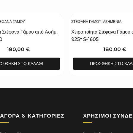
ΈΦΑΝΑ ΓΆΜΟΥ
ΣΤΈΦΑΝΑ ΓΆΜΟΥ
,
ΑΣΗΜΈΝΙΑ
α Στέφανα Γάμου από Ασήμι
Χειροποίητα Στέφανα Γάμου 
0
925° S-1605
180,00
€
180,00
€
ΟΣΘΉΚΗ ΣΤΟ ΚΑΛΆΘΙ
ΠΡΟΣΘΉΚΗ ΣΤΟ ΚΑΛ
ΑΓΟΡΆ & ΚΑΤΗΓΟΡΊΕΣ
ΧΡΉΣΙΜΟΙ ΣΎΝΔ