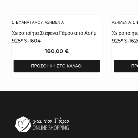
ΣΤΈΦΑΝΑ ΓΆΜΟΥ
,
ΑΣΗΜΈΝΙΑ
ΑΣΗΜΈΝΙΑ
,
ΣΤ
Χειροποίητα Στέφανα Γάμου από Ασήμι
Χειροποίητ
925° S-1604
925° S-162
180,00
€
ΠΡΟΣΘΉΚΗ ΣΤΟ ΚΑΛΆΘΙ
ΠΡ