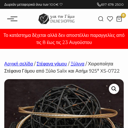
Μετάβαση
Δωρεάν μεταφορικά άνω των 100€ 🤍
697 678 2500
στο
0
περιεχόμενο
Το κατάστημα δέχεται αλλά δεν αποστέλλει παραγγελίες από
τις 8 έως τις 23 Αυγούστου
Αρχική σελίδα
/
Στέφανα γάμου
/
Ξύλινα
/ Χειροποίητα
Στέφανα Γάμου από Ξύλο Salix και Ασήμι 925° XS-0722