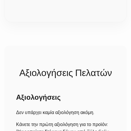
του μοναδικού.
την παράδοση;
Επειδή η επεξεργασία του ξύλου και η πλέξη γίνονται
100% στο χέρι με μεγάλη προσοχή στη λεπτομέρεια,
χρειαζόμαστε συνήθως 2 έως 5 εργάσιμες ημέρες για
την κατασκευή τους. Σε περίπτωση που ήδη έχουμε
έτοιμο το προϊόν, δεν χρειάζεται να περιμένετε. Μόλις
ολοκληρωθούν, αποστέλλονται άμεσα στον χώρο σας
(σε 1-3 εργάσιμες ανάλογα με την περιοχή).
Αξιολογήσεις Πελατών
Αξιολογήσεις
Δεν υπάρχει καμία αξιολόγηση ακόμη.
Κάνετε την πρώτη αξιολόγηση για το προϊόν: