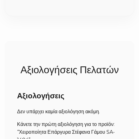
με πολλή προσοχή, χρειαζόμαστε συνήθως 2 έως 5
εργάσιμες ημέρες για την κατασκευή τους. Σε
περίπτωση που ήδη έχουμε έτοιμο το προϊόν, δεν
χρειάζεται να περιμένετε. Αμέσως μετά,
αποστέλλονται με ασφάλεια στον χώρο σας (ο χρόνος
παράδοσης της courier είναι συνήθως 1-3 εργάσιμες,
ανάλογα με την περιοχή).
Αξιολογήσεις Πελατών
Αξιολογήσεις
Δεν υπάρχει καμία αξιολόγηση ακόμη.
Κάνετε την πρώτη αξιολόγηση για το προϊόν:
“Χειροποίητα Επάργυρα Στέφανα Γάμου SA-