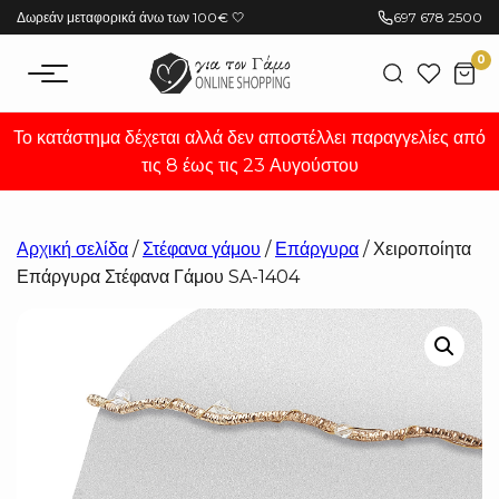
Μετάβαση
Δωρεάν μεταφορικά άνω των 100€ 🤍
697 678 2500
στο
0
περιεχόμενο
Το κατάστημα δέχεται αλλά δεν αποστέλλει παραγγελίες από
τις 8 έως τις 23 Αυγούστου
Αρχική σελίδα
/
Στέφανα γάμου
/
Επάργυρα
/ Χειροποίητα
Επάργυρα Στέφανα Γάμου SA-1404