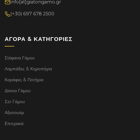
info[at]giatongamo.gr
(+30) 697 678 2500
ΑΓΟΡΆ & ΚΑΤΗΓΟΡΊΕΣ
Στέφανα Γάμου
Λαμπάδες & Κηροπήγια
Καράφες & Ποτήρια
Δίσκοι Γάμου
Σετ Γάμου
Αξεσουάρ
Εποχιακά