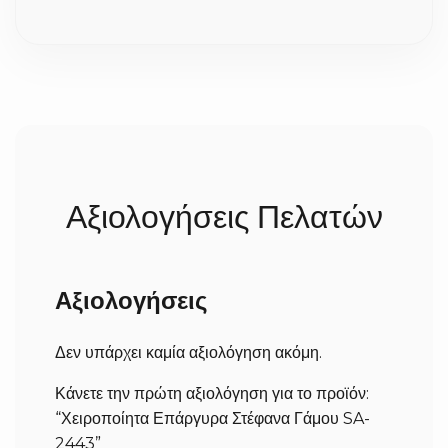
εργάσιμες ημέρες για την κατασκευή τους. Σε
περίπτωση που ήδη έχουμε έτοιμο το προϊόν, δεν
χρειάζεται να περιμένετε. Αμέσως μετά,
αποστέλλονται με ασφάλεια στον χώρο σας (ο χρόνος
παράδοσης της courier είναι συνήθως 1-3 εργάσιμες,
ανάλογα με την περιοχή).
Αξιολογήσεις Πελατών
Αξιολογήσεις
Δεν υπάρχει καμία αξιολόγηση ακόμη.
Κάνετε την πρώτη αξιολόγηση για το προϊόν:
“Χειροποίητα Επάργυρα Στέφανα Γάμου SA-
2443”