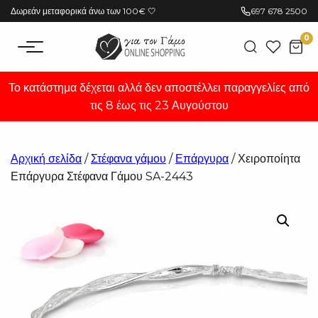
Μετάβαση
Δωρεάν μεταφορικά άνω των 100€ 🤍
697 678 2500
στο
0
περιεχόμενο
Το κατάστημα δέχεται αλλά δεν αποστέλλει παραγγελίες από
τις 8 έως τις 23 Αυγούστου
Αρχική σελίδα
/
Στέφανα γάμου
/
Επάργυρα
/ Χειροποίητα
Επάργυρα Στέφανα Γάμου SA-2443