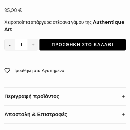
95,00
€
Χειροποίητα επάργυρα στέφανα γάμου της
Authentique
Art
-
+
ΠΡΟΣΘΉΚΗ ΣΤΟ ΚΑΛΆΘΙ
Χειροποίητα
Επάργυρα
Στέφανα
Γάμου
Προσθήκη στα Αγαπημένα
SA-
2617
ποσότητα
Περιγραφή προϊόντος
Αποστολή & Επιστροφές
Δώστε στον γάμο σας την αίσθηση πολυτέλειας που του
αξίζει. Αυτά τα
χειροποίητα επάργυρα στέφανα