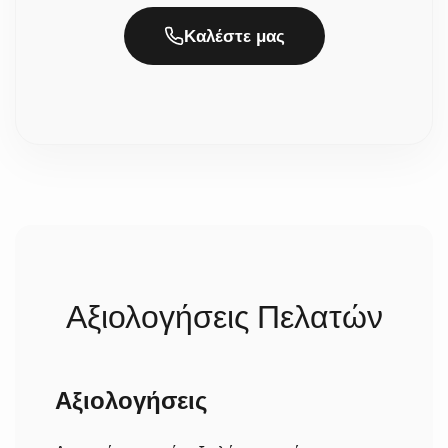
στέφανο ολοκληρώνεται με την προσθήκη
Πόσος χρόνος χρειάζεται για την προετοιμασία
χειροποίητων λεπτομερειών, όπως κορδέλες και
και την αποστολή;
Καλέστε μας
διακοσμητικά στοιχεία, εξασφαλίζοντας ένα άρτιο
Καθώς τα στέφανα είναι χειροποίητα και ετοιμάζονται
και κομψό αποτέλεσμα για την ημέρα του γάμου.
με πολλή προσοχή, χρειαζόμαστε συνήθως 2 έως 5
εργάσιμες ημέρες για την κατασκευή τους. Σε
περίπτωση που ήδη έχουμε έτοιμο το προϊόν, δεν
χρειάζεται να περιμένετε. Αμέσως μετά,
αποστέλλονται με ασφάλεια στον χώρο σας (ο χρόνος
παράδοσης της courier είναι συνήθως 1-3 εργάσιμες,
ανάλογα με την περιοχή).
Αξιολογήσεις Πελατών
Αξιολογήσεις