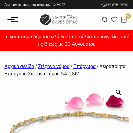
Μετάβαση
Δωρεάν μεταφορικά άνω των 100€ 🤍
697 678 2500
στο
0
περιεχόμενο
Το κατάστημα δέχεται αλλά δεν αποστέλλει παραγγελίες από
τις 8 έως τις 23 Αυγούστου
Αρχική σελίδα
/
Στέφανα γάμου
/
Επάργυρα
/ Χειροποίητα
Επάργυρα Στέφανα Γάμου SA-2617