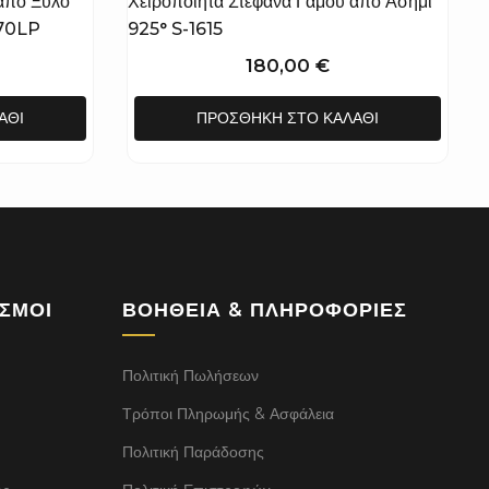
από Ξύλο
Χειροποίητα Στέφανα Γάμου από Ασήμι
070LP
925° S-1615
180,00
€
ΆΘΙ
ΠΡΟΣΘΉΚΗ ΣΤΟ ΚΑΛΆΘΙ
ΕΣΜΟΙ
ΒΟΉΘΕΙΑ & ΠΛΗΡΟΦΟΡΊΕΣ
Πολιτική Πωλήσεων
Τρόποι Πληρωμής & Ασφάλεια
Πολιτική Παράδοσης