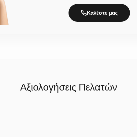
ι την αποστολή;
Καλέστε μας
ε πολλή προσοχή, χρειαζόμαστε συνήθως 2 έως 5 εργάσιμες ημέρες 
 μετά, αποστέλλονται με ασφάλεια στον χώρο σας (ο χρόνος παράδο
Αξιολογήσεις Πελατών