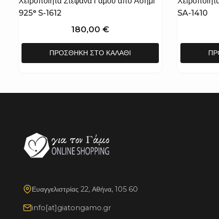
Χειροποίητα Στέφανα Γάμου από Ασήμι
Χειροποίητ
925° S-1612
SA-1410
180,00
€
ΠΡΟΣΘΉΚΗ ΣΤΟ ΚΑΛΆΘΙ
ΠΡ
Ευαγγελιστρίας 22, Αθήνα, 105 60
info[at]giatongamo.gr