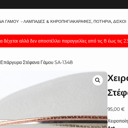
ΝΑ ΓΆΜΟΥ
ΛΑΜΠΆΔΕΣ & ΚΗΡΟΠΉΓΙΑ
ΚΑΡΆΦΕΣ, ΠΟΤΉΡΙΑ, ΔΊΣΚΟΙ
α δέχεται αλλά δεν αποστέλλει παραγγελίες από τις 8 έως τις 
α Επάργυρα Στέφανα Γάμου SA-1348
Χει
Στέφ
95,00
€
Χειροποί