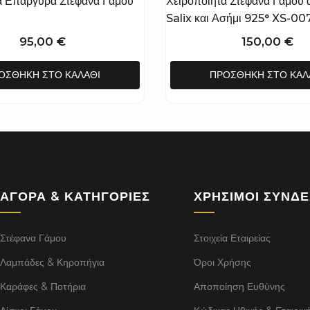
α Επάργυρα Στέφανα Γάμου
Χειροποίητα Στέφανα Γάμου 
Salix και Ασήμι 925° XS-0
95,00
€
150,00
€
ΟΣΘΉΚΗ ΣΤΟ ΚΑΛΆΘΙ
ΠΡΟΣΘΉΚΗ ΣΤΟ ΚΑΛ
ΑΓΟΡΆ & ΚΑΤΗΓΟΡΊΕΣ
ΧΡΉΣΙΜΟΙ ΣΎΝΔ
Στέφανα Γάμου
Στοιχεία Εταιρείας
Λαμπάδες & Κηροπήγια
Όροι Χρήσης
Καράφες & Ποτήρια
Αποποίηση Ευθύνης